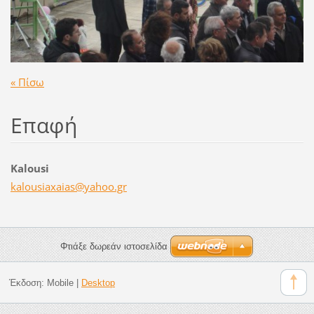
« Πίσω
Επαφή
Kalousi
kalousia
xaias@ya
hoo.gr
Φτιάξε δωρεάν ιστοσελίδα
Έκδοση:
Mobile
|
Desktop