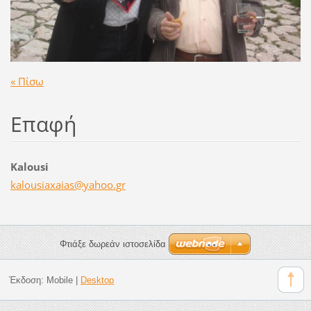
« Πίσω
Επαφή
Kalousi
kalousia
xaias@ya
hoo.gr
Φτιάξε δωρεάν ιστοσελίδα
Έκδοση:
Mobile
|
Desktop