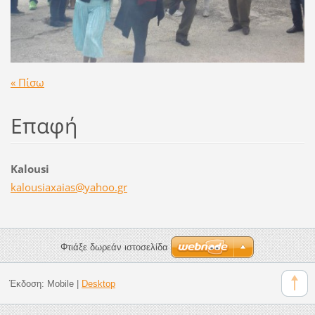
« Πίσω
Επαφή
Kalousi
kalousia
xaias@ya
hoo.gr
Φτιάξε δωρεάν ιστοσελίδα
Έκδοση:
Mobile
|
Desktop