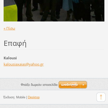
« Πίσω
Επαφή
Kalousi
kalousia
xaias@ya
hoo.gr
Φτιάξε δωρεάν ιστοσελίδα
Έκδοση:
Mobile
|
Desktop