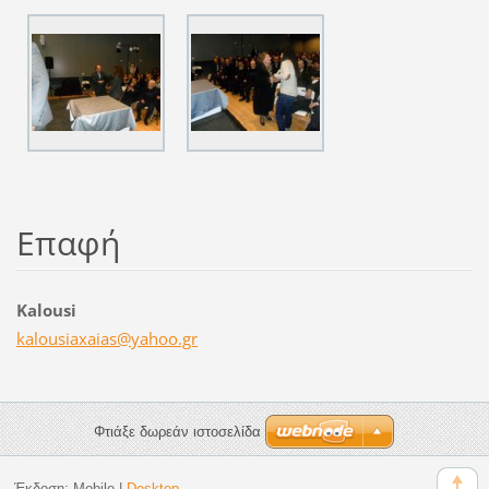
Επαφή
Kalousi
kalousia
xaias@ya
hoo.gr
Φτιάξε δωρεάν ιστοσελίδα
Έκδοση:
Mobile
|
Desktop