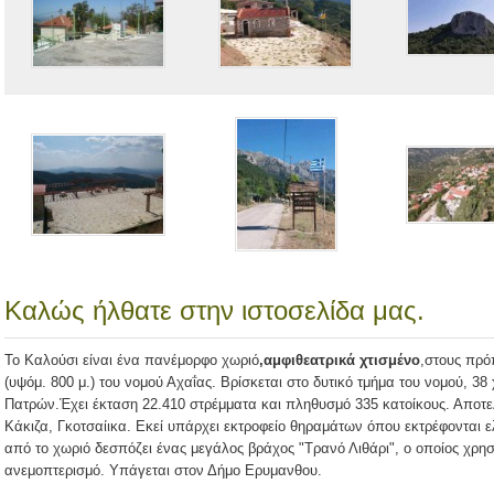
Καλώς ήλθατε στην ιστοσελίδα μας.
Το Καλούσι είναι ένα πανέμορφο χωριό
,
αμφιθεατρικά χτισμένο
,στους πρό
(υψόμ. 800 μ.) του νομού Αχαΐας. Βρίσκεται στο δυτικό τμήμα του νομού, 3
Πατρών.Έχει έκταση 22.410 στρέμματα και πληθυσμό 335 κατοίκους. Αποτελ
Κάκιζα, Γκοτσαίικα. Εκεί υπάρχει εκτροφείο θηραμάτων όπου εκτρέφονται 
από το χωριό δεσπόζει ένας μεγάλος βράχος "Τρανό Λιθάρι", ο οποίος χρησ
ανεμοπτερισμό. Υπάγεται στον Δήμο Ερυμανθου.