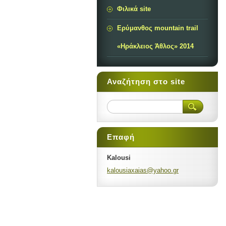
Φιλικά site
Ερύμανθος mountain trail
«Ηράκλειος Άθλος» 2014
Αναζήτηση στο site
Επαφή
Kalousi
kalousia
xaias@ya
hoo.gr