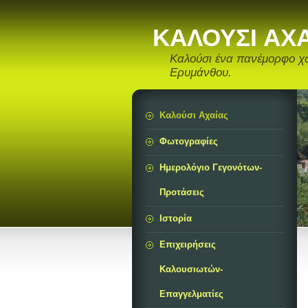
ΚΑΛΟΥΣΙ ΑΧ
Καλούσι ένα πανέμορφο χ
Ερυμάνθου.
Καλούσι Αχαίας
Φωτογραφίες
Ημερολόγιο Γεγονότων-
Προτάσεις
Ιστορία
Επιχειρήσεις
Καλουσιωτών-
Eπαγγελματίες